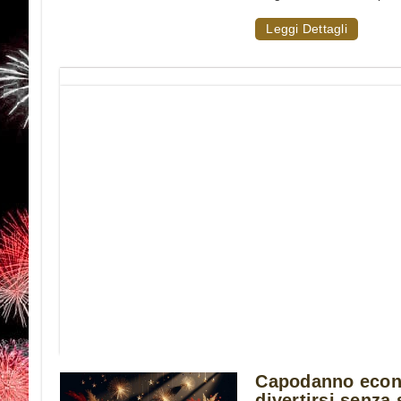
Leggi Dettagli
Capodanno econo
divertirsi senza