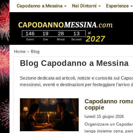
Capodanno a Messina
Nei Dintorni
Esperienze
146
19
28
12
al
2027
Giorni
Ore
Minuti
Secondi
Home
Blog
Blog Capodanno a Messina
Sezione dedicata ad articoli, notizie e curiosità sul Capod
messinesi, eventi e destinazioni per festeggiare l'arrivo
Capodanno roman
coppie
lunedì 15 giugno 2026
Organizzare un Capodann
tenga insieme cena, per