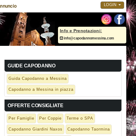
LOGIN
nnuncio
Info e Prenotazioni:
info@capodannomessina.com
GUIDE CAPODANNO
Guida Capodanno a Messina
Capodanno a Messina in piazza
OFFERTE CONSIGLIATE
Per Famiglie
Per Coppie
Terme o SPA
Capodanno Giardini Naxos
Capodanno Taormina