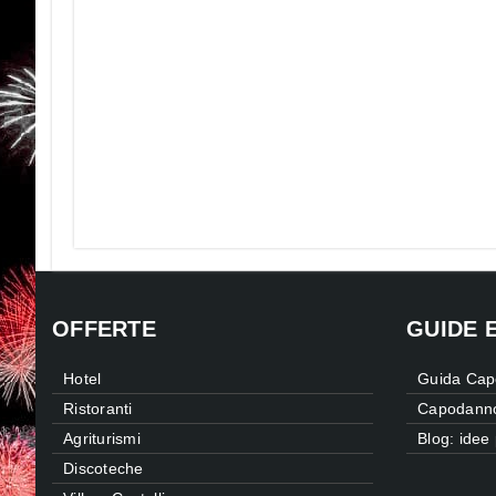
OFFERTE
GUIDE 
Hotel
Guida Cap
Ristoranti
Capodanno
Agriturismi
Blog: ide
Discoteche