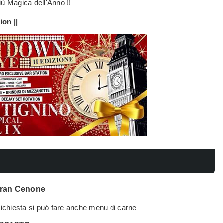
più Magica dell'Anno !!
ion ||
ran Cenone
richiesta si puó fare anche menu di carne