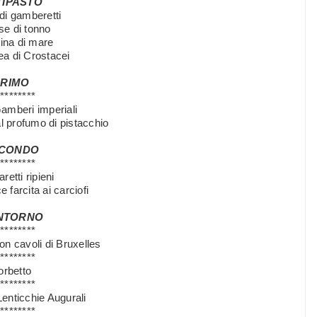
TIPASTO
di gamberetti
e di tonno
tina di mare
ea di Crostacei
PRIMO
*********
Gamberi imperiali
l profumo di pistacchio
CONDO
*********
etti ripieni
e farcita ai carciofi
NTORNO
*********
on cavoli di Bruxelles
*********
orbetto
*********
enticchie Augurali
*********