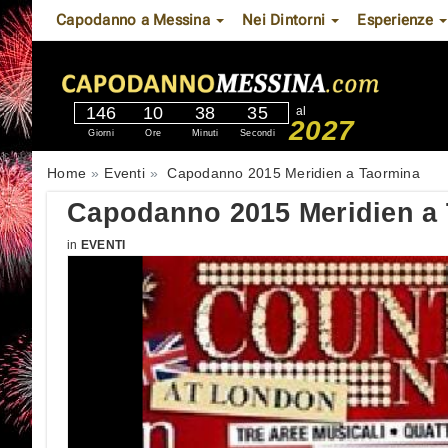
Capodanno a Messina
Nei Dintorni
Esperienze
146
10
38
34
al
2027
Giorni
Ore
Minuti
Secondi
Home
Eventi
Capodanno 2015 Meridien a Taormina
Capodanno 2015 Meridien a
in
EVENTI