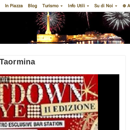
In Piazza
Blog
Turismo
Info Utili
Su di Noi
⊕ A
 Taormina
1
/
1