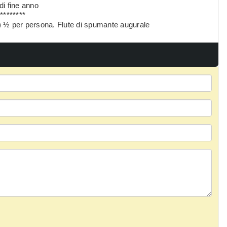
di fine anno
*********
a) ½ per persona. Flute di spumante augurale