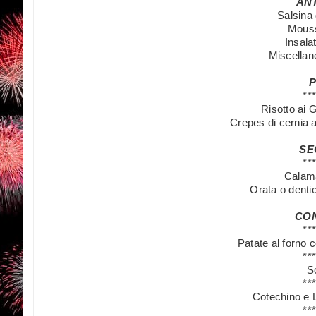
AN
Salsina 
Mouss
Insala
Miscellan
**
Risotto ai 
Crepes di cernia a
SE
**
Calamar
Orata o dentic
CO
**
Patate al forno c
**
S
**
Cotechino e L
**