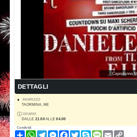
Capodanno Me
DETTAGLI
INDIRIZZO
TAORMINA
,
ME
ORARIO
DALLE
21.00
ALLE
04.00
Condividi:
Condividi
WhatsApp
Telegram
Messenger
Facebook
Twitter
Skype
Message
Email
Copy